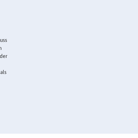
uss
m
oder
als